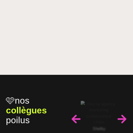
🩷nos
collègues
poilus
Shelby