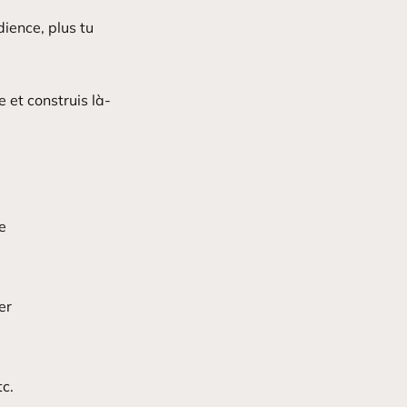
dience, plus tu
 et construis là-
e
er
c.