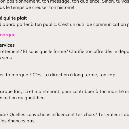
ton positionnement, ton message, ton audience. Sinon, tu vas
ds le temps de creuser ton histoire!
é qui te plaît
’abord parler à ton public. C’est un outil de communication 
 marque
ervices
crètement? Et sous quelle forme? Clarifie ton offre dès le dépa
s sens.
ec ta marque ? C’est ta direction à long terme, ton cap.
rque fait, ici et maintenant, pour contribuer à ton marché ou
on action au quotidien.
ide? Quelles convictions influencent tes choix? Tes valeurs do
les énonces pas.