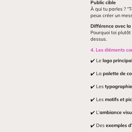
Public cible
À qui tu parles ? “
peux créer un mess
Différence avec la
Pourquoi toi plutôt
dessus.
4. Les éléments co
✔️ Le
logo principa
✔️ La
palette de co
✔️ Les
typographie
✔️ Les
motifs et p
✔️ L’
ambiance visu
✔️ Des
exemples d’