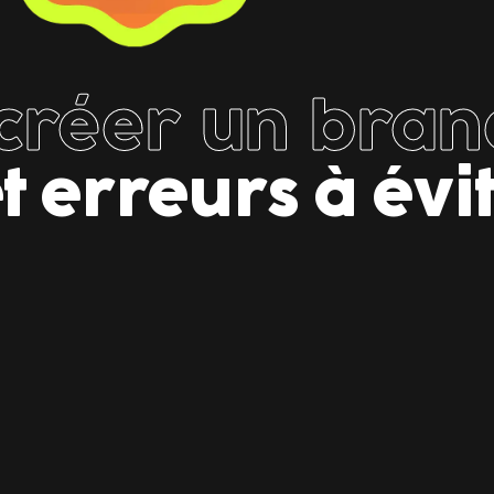
réer un bran
t erreurs à évi