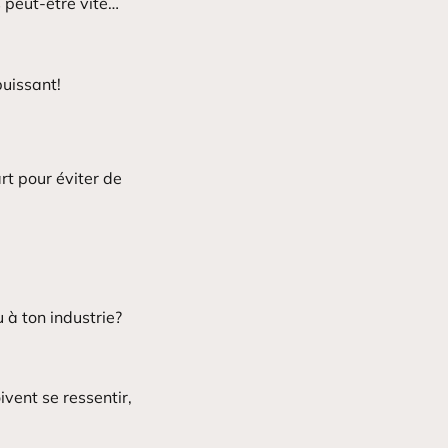
 peut-être vite…
puissant!
rt pour éviter de
 à ton industrie?
ivent se ressentir,