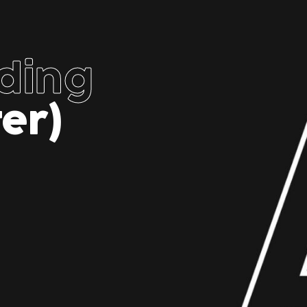
ding
ter)