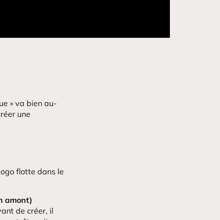
ue » va bien au-
créer une
logo flotte dans le
en amont)
nt de créer, il