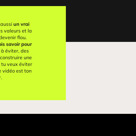
 aussi
un vrai
es valeurs et la
devenir flou.
ois savoir pour
 à éviter, des
 construire une
tu veux éviter
e vidéo est ton
.