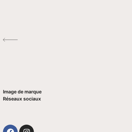
menu
Retour au portfolio
Cap au Leste
services
Image de marque
Réseaux sociaux
réseaux sociaux